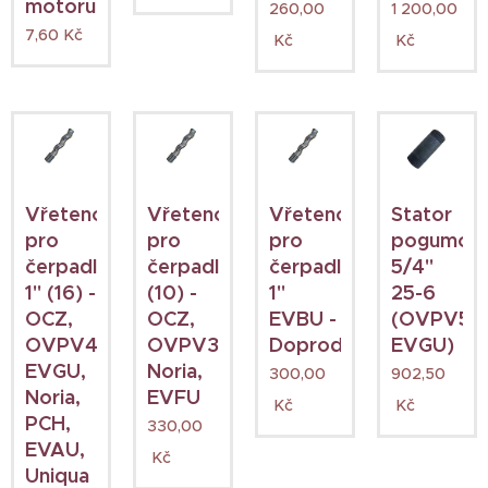
motoru
260,00
1 200,00
7,60
Kč
Kč
Kč
Vřeteno
Vřeteno
Vřeteno
Stator
pro
pro
pro
pogumov
čerpadla
čerpadla
čerpadla
5/4"
1" (16) -
(10) -
1"
25-6
OCZ,
OCZ,
EVBU -
(OVPV5,
OVPV4,
OVPV3,
Doprodej
EVGU)
EVGU,
Noria,
300,00
902,50
Noria,
EVFU
Kč
Kč
PCH,
330,00
EVAU,
Kč
Uniqua