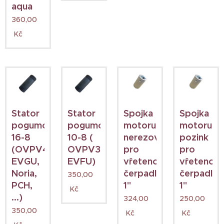
aqua
360,00
Kč
Stator
Stator
Spojka
Spojka
pogumovaný
pogumovaný
motoru
motoru
16-8
10-8 (
nerezová
pozink
(OVPV4,
OVPV3,
pro
pro
EVGU,
EVFU)
vřetenová
vřetenov
Noria,
čerpadla
čerpadla
350,00
PCH,
1"
1"
Kč
...)
324,00
250,00
350,00
Kč
Kč