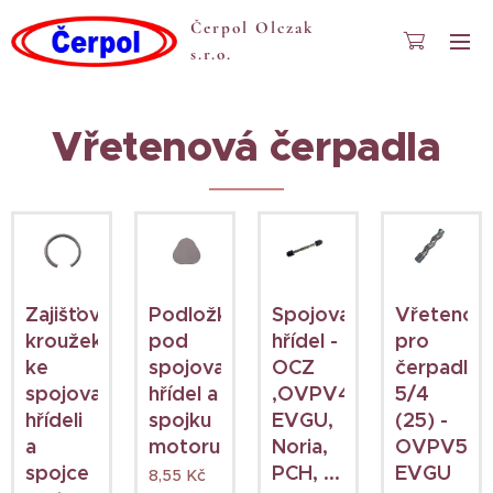
Čerpol Olczak
s.r.o.
Vřetenová čerpadla
Zajišťovací
Podložka
Spojovací
Vřeteno
kroužek
pod
hřídel -
pro
ke
spojovací
OCZ
čerpadla
spojovací
hřídel a
,OVPV4,
5/4
hřídeli
spojku
EVGU,
(25) -
a
motoru
Noria,
OVPV5,
spojce
PCH, ...
EVGU
8,55
Kč