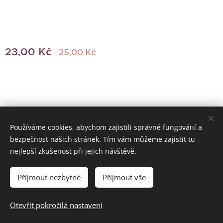
23,00
Kč
25,00
Kč
Používáme cookies, abychom zajistili správné fungování a
bezpečnost našich stránek. Tím vám můžeme zajistit tu
© 2022 Všechna práva vyhrazena
nejlepší zkušenost při jejich návštěvě.
Vytvořeno službou
Webnode
Cookies
Přijmout nezbytné
Přijmout vše
Do košíku
Otevřít pokročilá nastavení