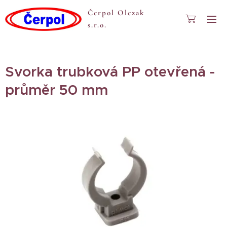
Čerpol Olczak
s.r.o.
Svorka trubková PP otevřená -
průměr 50 mm