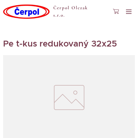
Čerpol Olczak
s.r.o.
Pe t-kus redukovaný 32x25