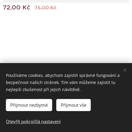
72,00
Kč
75,00
Kč
Používáme cookies, abychom zajistili správné fungování a
bezpečnost našich stránek. Tím vám můžeme zajistit tu
© 2022 Všechna práva vyhrazena
nejlepší zkušenost při jejich návštěvě.
Vytvořeno službou
Webnode
Cookies
Přijmout nezbytné
Přijmout vše
Do košíku
Otevřít pokročilá nastavení