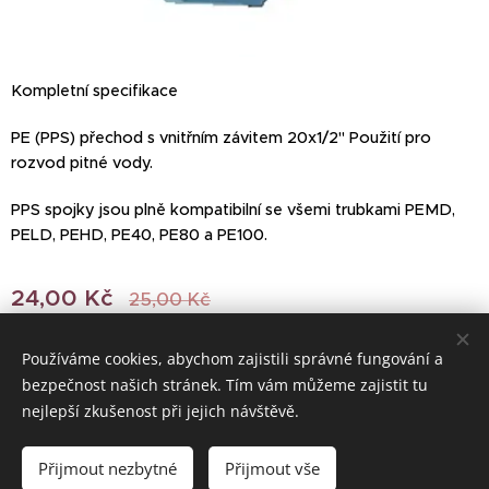
Kompletní specifikace
PE (PPS) přechod s vnitřním závitem 20x1/2" Použití pro
rozvod pitné vody.
PPS spojky jsou plně kompatibilní se všemi trubkami PEMD,
PELD, PEHD, PE40, PE80 a PE100.
24,00
Kč
25,00
Kč
Používáme cookies, abychom zajistili správné fungování a
bezpečnost našich stránek. Tím vám můžeme zajistit tu
© 2022 Všechna práva vyhrazena
nejlepší zkušenost při jejich návštěvě.
Vytvořeno službou
Webnode
Cookies
Přijmout nezbytné
Přijmout vše