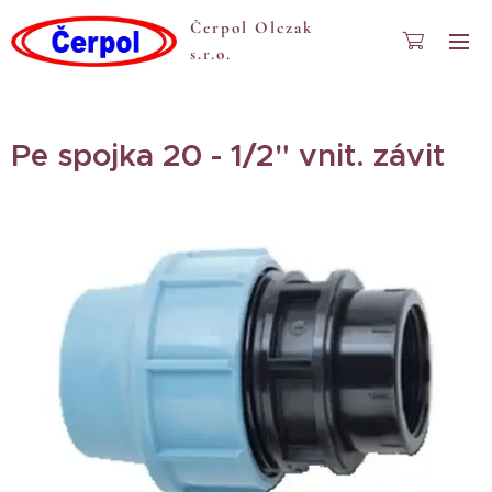
Čerpol Olczak
s.r.o.
Pe spojka 20 - 1/2" vnit. závit