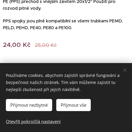
PE (PPS) přechod s vnějším závitem 20x1/2" Použití pro
rozvod pitné vody.
PPS spojky jsou plně kompatibilní se všemi trubkami PEMD,
PELD, PEHD, PE40, PE80 a PE100.
24,00
Kč
25,00
Kč
Používáme cookies, abychom zajistili správné fungování a
bezpečnost našich stránek. Tím vám můžeme zajistit tu
© 2022 Všechna práva vyhrazena
nejlepší zkušenost při jejich návštěvě.
Vytvořeno službou
Webnode
Cookies
Přijmout nezbytné
Přijmout vše
Do košíku
Otevřít pokročilá nastavení