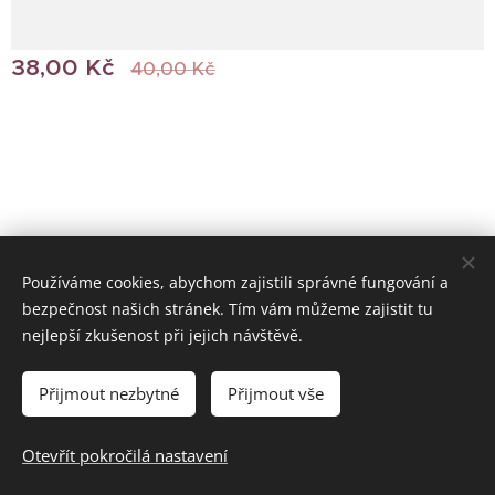
38,00
Kč
40,00
Kč
Používáme cookies, abychom zajistili správné fungování a
bezpečnost našich stránek. Tím vám můžeme zajistit tu
© 2022 Všechna práva vyhrazena
nejlepší zkušenost při jejich návštěvě.
Vytvořeno službou
Webnode
Cookies
Přijmout nezbytné
Přijmout vše
Do košíku
Otevřít pokročilá nastavení