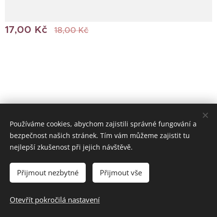
17,00
Kč
18,00
Kč
Používáme cookies, abychom zajistili správné fungování a
bezpečnost našich stránek. Tím vám můžeme zajistit tu
© 2022 Všechna práva vyhrazena
nejlepší zkušenost při jejich návštěvě.
Vytvořeno službou
Webnode
Cookies
Přijmout nezbytné
Přijmout vše
Do košíku
Otevřít pokročilá nastavení