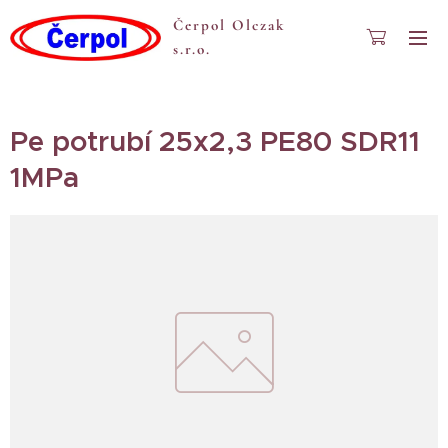
Čerpol Olczak
s.r.o.
Pe potrubí 25x2,3 PE80 SDR11
1MPa