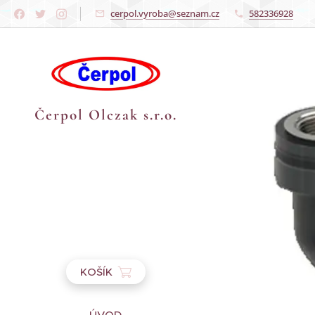
cerpol.vyroba@seznam.cz
582336928
Čerpol Olczak s.r.o.
KOŠÍK
ÚVOD