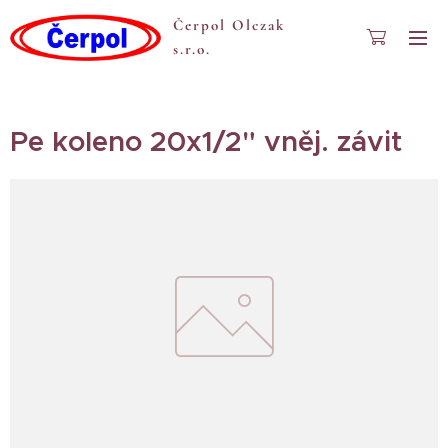
Čerpol Olczak
s.r.o.
Pe koleno 20x1/2" vněj. závit