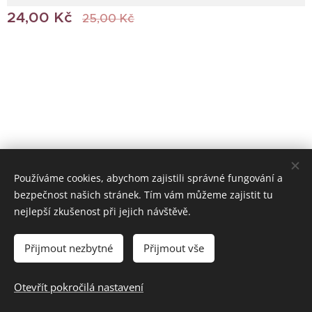
24,00
Kč
25,00
Kč
Používáme cookies, abychom zajistili správné fungování a
bezpečnost našich stránek. Tím vám můžeme zajistit tu
© 2022 Všechna práva vyhrazena
nejlepší zkušenost při jejich návštěvě.
Vytvořeno službou
Webnode
Cookies
Přijmout nezbytné
Přijmout vše
Do košíku
Otevřít pokročilá nastavení