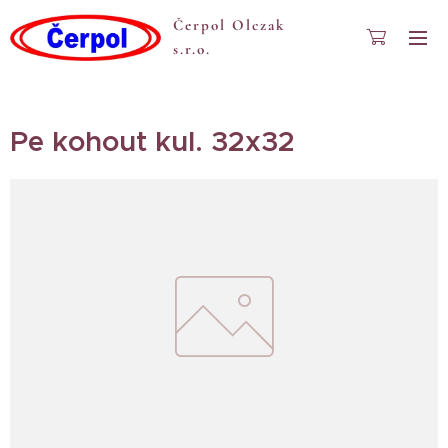
Čerpol Olczak
s.r.o.
Pe kohout kul. 32x32