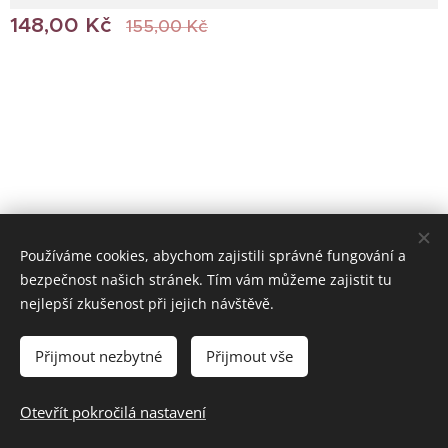
148,00
Kč
155,00
Kč
Používáme cookies, abychom zajistili správné fungování a
bezpečnost našich stránek. Tím vám můžeme zajistit tu
© 2022 Všechna práva vyhrazena
nejlepší zkušenost při jejich návštěvě.
Vytvořeno službou
Webnode
Cookies
Přijmout nezbytné
Přijmout vše
Do košíku
Otevřít pokročilá nastavení