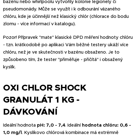
bazénu nebo whirlpoolu vytvořily kolonie legionely či
pseudomonády. Může se využít i k odbourání vázaného
chlóru, kde je účinnější než klasický chlór (chlorace do bodu
zlomu - více informací v katalogu).
Pozor! Přípravek "mate" klasické DPD měření hodnoty chlóru
- tzn. krátkodobě po aplikaci Vám běžné testery ukáží více
chlóru, než je ve skutečnosti v bazénu obsaženo. Je to
způsobeno tím, že tester "přiměřuje - přičítá" i obsažený
kyslík.
OXI CHLOR SHOCK
GRANULÁT 1 KG -
DÁVKOVÁNÍ
Ideální hodnota
pH: 7,0 - 7,4
. Ideální
hodnota chlóru: 0,6 -
1,0 mg/l
. Kyslíkovo chlórová kombinace má extrémně