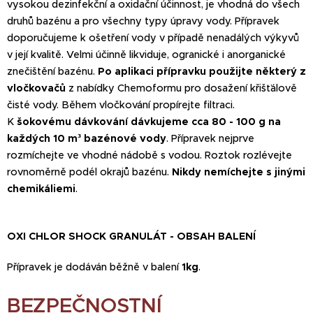
vysokou dezinfekční a oxidační účinnost, je vhodná do všech
druhů bazénu a pro všechny typy úpravy vody. Přípravek
doporučujeme k ošetření vody v případě nenadálých výkyvů
v její kvalitě. Velmi účinně likviduje, ogranické i anorganické
znečištění bazénu.
Po aplikaci přípravku použijte některý z
vločkovačů
z nabídky Chemoformu pro dosažení křišťálově
čisté vody. Během vločkování propírejte filtraci.
K
šokovému dávkování dávkujeme cca 80 - 100 g na
každých 10 m³ bazénové vody
. Přípravek nejprve
rozmíchejte ve vhodné nádobě s vodou. Roztok rozlévejte
rovnoměrně podél okrajů bazénu.
Nikdy nemíchejte s jinými
chemikáliemi
.
OXI CHLOR SHOCK GRANULÁT - OBSAH BALENÍ
Přípravek je dodáván běžně v balení
1kg
.
BEZPEČNOSTNÍ