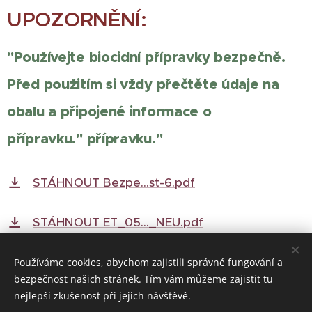
UPOZORNĚNÍ:
"Používejte biocidní přípravky bezpečně.
Před použitím si vždy přečtěte údaje na
obalu a připojené informace o
přípravku."
přípravku."
STÁHNOUT Bezpe...st-6.pdf
STÁHNOUT ET_05..._NEU.pdf
Používáme cookies, abychom zajistili správné fungování a
bezpečnost našich stránek. Tím vám můžeme zajistit tu
© 2022 Všechna práva vyhrazena
nejlepší zkušenost při jejich návštěvě.
Vytvořeno službou
Webnode
Cookies