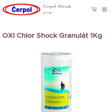
Čerpol Olczak
s.r.o.
OXI Chlor Shock Granulát 1Kg