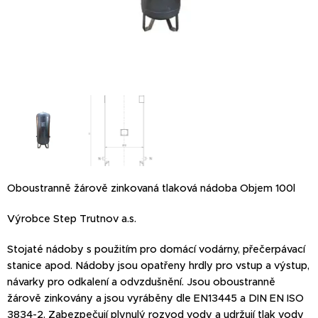
Oboustranně žárově zinkovaná tlaková nádoba Objem 100l
Výrobce Step Trutnov a.s.
Stojaté nádoby s použitím pro domácí vodárny, přečerpávací
stanice apod. Nádoby jsou opatřeny hrdly pro vstup a výstup,
návarky pro odkalení a odvzdušnění. Jsou oboustranně
žárově zinkovány a jsou vyráběny dle EN13445 a DIN EN ISO
3834-2. Zabezpečují plynulý rozvod vody a udržují tlak vody