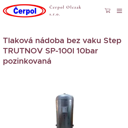
Čerpol Olczak
s.r.o.
Tlaková nádoba bez vaku Step
TRUTNOV SP-100l 10bar
pozinkovaná