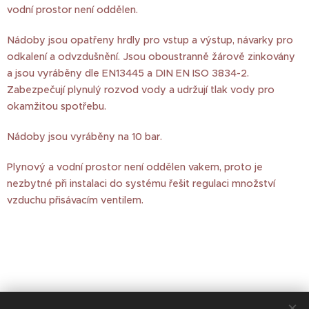
vodní prostor není oddělen.
Nádoby jsou opatřeny hrdly pro vstup a výstup, návarky pro
odkalení a odvzdušnění. Jsou oboustranně žárově zinkovány
a jsou vyráběny dle EN13445 a DIN EN ISO 3834-2.
Zabezpečují plynulý rozvod vody a udržují tlak vody pro
okamžitou spotřebu.
Nádoby jsou vyráběny na 10 bar.
Plynový a vodní prostor není oddělen vakem, proto je
nezbytné při instalaci do systému řešit regulaci množství
vzduchu přisávacím ventilem.