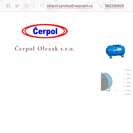
cerpol.vyroba@seznam.cz
582336928
Čerpol Olczak s.r.o.