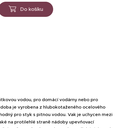
Do košíku
itkovou vodou, pro domácí vodárny nebo pro
nádoba je vyrobena z hlubokotaženého ocelového
vhodný pro styk s pitnou vodou. Vak je uchycen mezi
aké na protilehlé straně nádoby upevňovací