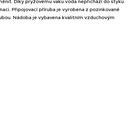
ěnit. Díky pryžovému vaku voda nepřichází do styku
aci. Připojovací příruba je vyrobena z pozinkované
přírubou. Nádoba je vybavena kvalitním vzduchovým