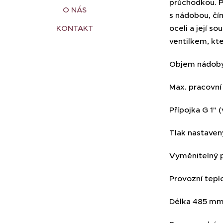
průchodkou. P
O NÁS
s nádobou, čí
KONTAKT
oceli a její 
ventilkem, kt
Objem nádoby 
Max. pracovní 
Přípojka G 1" (
Tlak nastavený
Vyměnitelný 
Provozní tepl
Délka 485 mm