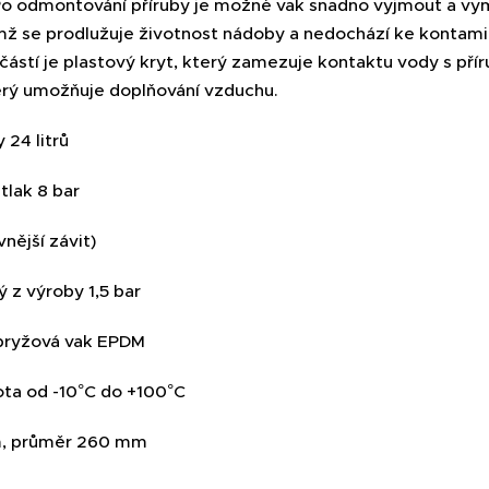
o odmontování příruby je možné vak snadno vyjmout a vym
mž se prodlužuje životnost nádoby a nedochází ke kontamin
součástí je plastový kryt, který zamezuje kontaktu vody s 
erý umožňuje doplňování vzduchu.
24 litrů
tlak 8 bar
vnější závit)
 z výroby 1,5 bar
pryžová vak EPDM
ota od -10°C do +100°C
, průměr 260 mm