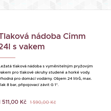
Tlaková nádoba Cimm
24l s vakem
Ležatá tlaková nádoba s vyměnitelným pryžovým
vakem pro tlakové okruhy studené a horké vody.
Vhodná pro domácí vodárny. Objem 24 litrů, max.
tlak 8 bar, připojovací závit G 1".
1 511,00
Kč
1 590,00
Kč