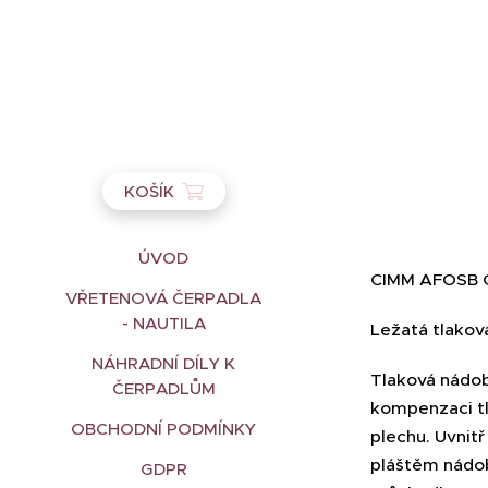
KOŠÍK
ÚVOD
CIMM AFOSB CE
VŘETENOVÁ ČERPADLA
- NAUTILA
Ležatá tlako
NÁHRADNÍ DÍLY K
Tlaková nádo
ČERPADLŮM
kompenzaci tl
OBCHODNÍ PODMÍNKY
plechu. Uvnit
pláštěm nádob
GDPR