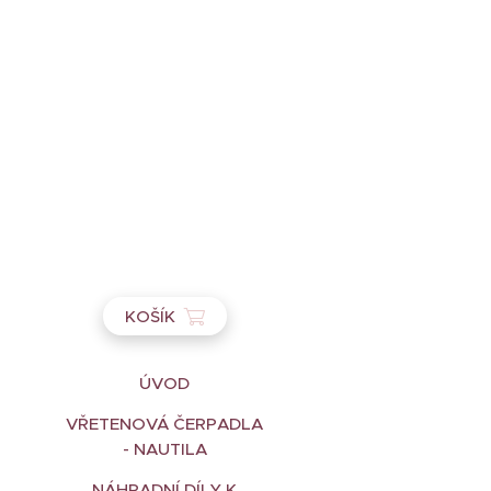
KOŠÍK
ÚVOD
VŘETENOVÁ ČERPADLA
- NAUTILA
NÁHRADNÍ DÍLY K