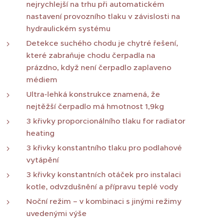
nejrychlejší na trhu při automatickém
nastavení provozního tlaku v závislosti na
hydraulickém systému
Detekce suchého chodu je chytré řešení,
které zabraňuje chodu čerpadla na
prázdno, když není čerpadlo zaplaveno
médiem
Ultra-lehká konstrukce znamená, že
nejtěžší čerpadlo má hmotnost 1,9kg
3 křivky proporcionálního tlaku for radiator
heating
3 křivky konstantního tlaku pro podlahové
vytápění
3 křivky konstantních otáček pro instalaci
kotle, odvzdušnění a přípravu teplé vody
Noční režim – v kombinaci s jinými režimy
uvedenými výše