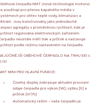
Oběhová čerpadla NMT (nová technologie motoru)
se používají pro přenos kapalného média v
systémech pro ohřev teplé vody, klimatizaci a
větrání. Jsou konstruovány jako jednoduché
čerpací agregáty s proměnlivou rychlostí, kde je
rychlost regulována elektronickým zařízením.
Čerpadlo neustále měří tlak a průtok a nastavuje
rychlost podle režimu nastaveném na čerpadle.
NEJÚČINĚJŠÍ OBĚHOVÉ ČERPADLO NA TRHU EEI ≤
0,12!
NMT MINI PRO HLAVNÍ FUNKCE:
Číselný displej zobrazuje aktuální provozní
údaje čerpadla pro výkon [W], výšku [h] a
průtok [m³/h]
Automatický režim – naše čerpadlo je