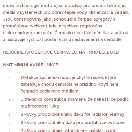
(nová technologie motoru) se používají pro přenos tekutého
média v systémech pro ohřev teplé vody, klimatizaci a větrání.
Jsou konstruovány jako jednoduché čerpací agregáty s
proměnlivou rychlostí, kde je rychlost regulována
elektronickým zařízením. Čerpadlo neustále měří tlak a průtok
a nastavuje rychlost podle režimu nastaveném na čerpadle.
NEJÚČINĚJŠÍ OBĚHOVÉ ČERPADLO NA TRHU EEI ≤ 0,12!
NMT MINI HLAVNÍ FUNKCE:
Detekce suchého chodu je chytré řešení, které
zabraňuje chodu čerpadla na prázdno, když není
čerpadlo zaplaveno médiem
Ultra-lehká konstrukce znamená, že nejtěžší čerpadlo
má hmotnost 1,9kg
3 křivky proporcionálního tlaku for radiator heating
3 křivky konstantního tlaku pro podlahové vytápění
3 křivky konstantních otáček pro instalaci kotle,