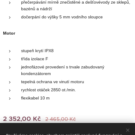
přečerpávání mírně znečistěné a dešťovévody ze sklepů,
bazénů a nádrží
dočerpání do výšky 5 mm vodního sloupce
Motor
stupeň krytí IPX8
třída izolace F
jednofázové provedení s trvale zabudovaný
kondenzátorem
tepelná ochrana ve vinutí motoru
rychlost otáček 2850 ot./min.
flexikabel 10 m
2 352,00
Kč
2 465,00
Kč