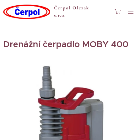
Čerpol Olczak
s.r.o.
Drenážní čerpadlo MOBY 400