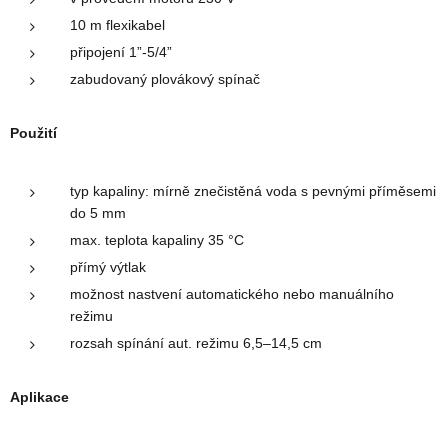
10 m flexikabel
připojení 1”-5/4”
zabudovaný plovákový spínač
Použití
typ kapaliny: mírně znečistěná voda s pevnými příměsemi
do 5 mm
max. teplota kapaliny 35 °C
přímý výtlak
možnost nastvení automatického nebo manuálního
režimu
rozsah spínání aut. režimu 6,5–14,5 cm
Aplikace