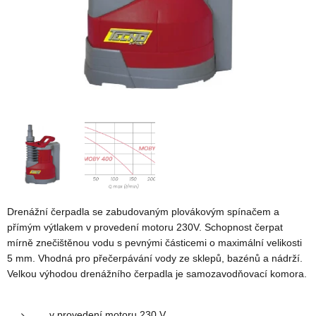
Drenážní čerpadla se zabudovaným plovákovým spínačem a
přímým výtlakem v provedení motoru 230V. Schopnost čerpat
mírně znečištěnou vodu s pevnými částicemi o maximální velikosti
5 mm. Vhodná pro přečerpávání vody ze sklepů, bazénů a nádrží.
Velkou výhodou drenážního čerpadla je samozavodňovací komora.
v provedení motoru 230 V