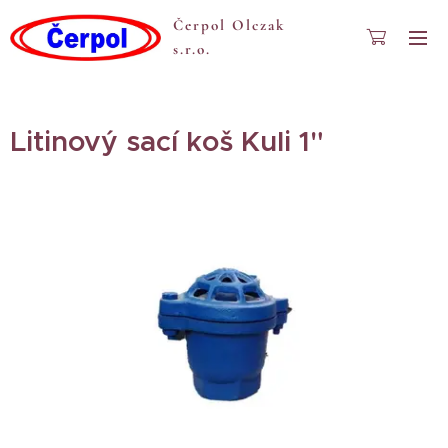
Čerpol Olczak
s.r.o.
Litinový sací koš Kuli 1"