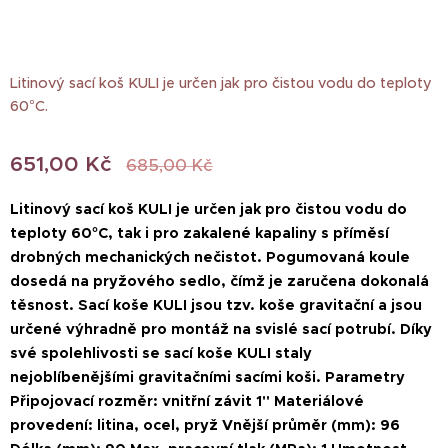
Litinový sací koš KULI je určen jak pro čistou vodu do teploty
60°C.
651,00
Kč
685,00
Kč
Litinový sací koš KULI je určen jak pro čistou vodu do
teploty 60°C, tak i pro zakalené kapaliny s příměsí
drobných mechanických nečistot. Pogumovaná koule
dosedá na pryžového sedlo, čímž je zaručena dokonalá
těsnost. Sací koše KULI jsou tzv. koše gravitační a jsou
určené výhradně pro montáž na svislé sací potrubí. Díky
své spolehlivosti se sací koše KULI staly
nejoblíbenějšími gravitačními sacími koši. Parametry
Připojovací rozměr: vnitřní závit 1" Materiálové
provedení: litina, ocel, pryž Vnější průměr (mm): 96