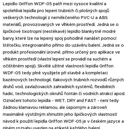
Lepidlo Griffon WDF-05 patří mezi vysoce kvalitní a
spolehlivá lepidla pro lepení trubních či plošných spojů
veškerých technologií z neměkčeného PVC-U a ABS
materiálů, provozovaných ve vlhkém prostředí. Jedná se o
špičkové tixotropní (nestékavé) lepidlo blankytně modré
barvy, které lze na lepený spoj pohodlně nanášet pomocí
štětečku, integrovaného přímo do uzávěru balení. Jedná se o
produkt profesionální úrovně, přímo určený pro aplikace ve
vlhkém prostředí (vlastní lepení se provádí na suchém a
očištěném spoji). Skvělé užitné vlastnosti lepidla Griffon
WDF-05 tedy plně využijete při stavbě a kompletaci
bazénových technologií, tlakových trubních rozvodů různých
druhů vod, zavlažovacích zahradních systémů, flexibilních
hadic, technologických okruhů fontán či vodních atrakcí apod.
Označení tohoto lepidla - WET, DRY and FAST - není tedy
žádnou klamavou reklamou, ale úsporným a zároveň
maximálně výstižným shrnutím jeho špičkových vlastností
návod k použití lepidla Griffon WDF-05 je v českém jazyce a
plném rozsahu uveden na etiketě každého balení.