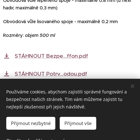
Obvodová vůle lepeného spoje - maximálně 0,8 mm (u flexi
hadic maximálně 0,3 mm)
Obvodová vůle lisovaného spoje - maximálně 0,2 mm
Rozměry:
objem 500 ml
STÁHNOUT Bezpe...ffon.pdf
STÁHNOUT Potrv...odou.pdf
Používáme cookies, abychom zajistili správné fungování a
bezpečnost našich stránek. Tím vám můžeme zajistit tu
© 2022 Všechna práva vyhrazena
nejlepší zkušenost při jejich návštěvě.
Vytvořeno službou
Webnode
Cookies
Přijmout nezbytné
Přijmout vše
Do košíku