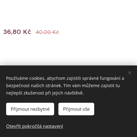
36,80
Kč
40,00
Kč
Používáme cookies, abychom zajistili správné fungování a
bezpečnost našich stránek. Tím vám můžeme zajistit tu
© 2022 Všechna práva vyhrazena
nejlepší zkušenost při jejich návštěvě.
Vytvořeno službou
Webnode
Cookies
Přijmout nezbytné
Přijmout vše
Do košíku
Otevřít pokročilá nastavení