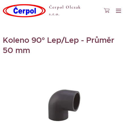
Čerpol Olczak
s.r.o.
Koleno 90° Lep/Lep - Průměr
50 mm