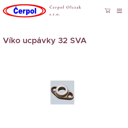
Čerpol Olczak
s.r.o.
Víko ucpávky 32 SVA