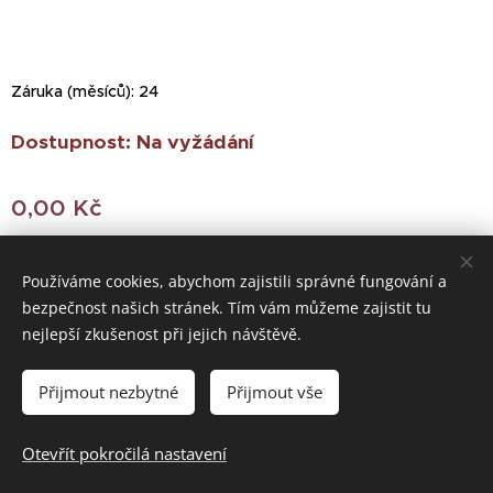
Záruka (měsíců): 24
Dostupnost: Na vyžádání
0,00
Kč
Používáme cookies, abychom zajistili správné fungování a
bezpečnost našich stránek. Tím vám můžeme zajistit tu
© 2022 Všechna práva vyhrazena
nejlepší zkušenost při jejich návštěvě.
Vytvořeno službou
Webnode
Cookies
Přijmout nezbytné
Přijmout vše
Do košíku
Otevřít pokročilá nastavení