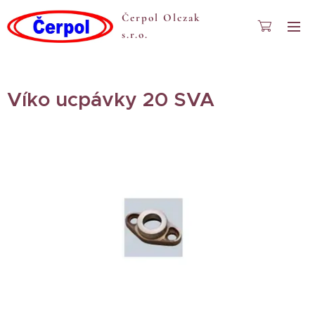
Čerpol Olczak
s.r.o.
Víko ucpávky 20 SVA