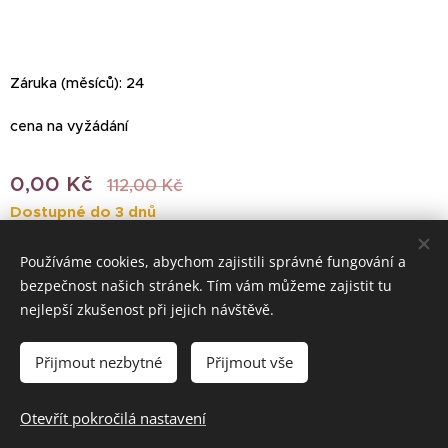
Záruka (měsíců): 24
cena na vyžádání
0,00
Kč
112,00
Kč
Dostupné do 3 dnů
Používáme cookies, abychom zajistili správné fungování a
bezpečnost našich stránek. Tím vám můžeme zajistit tu
© 2022 Všechna práva vyhrazena
nejlepší zkušenost při jejich návštěvě.
Vytvořeno službou
Webnode
Cookies
Přijmout nezbytné
Přijmout vše
Do košíku
Otevřít pokročilá nastavení