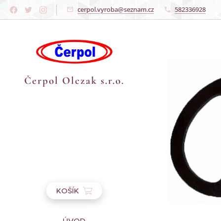
cerpol.vyroba@seznam.cz
582336928
Čerpol Olczak s.r.o.
KOŠÍK
ÚVOD