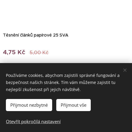
Těsnění článků papírové 25 SVA
4,75
Kč
5,00
Kč
Používáme cookies, abychom zajistili správné fungování a
bezpečnost našich stránek. Tím vám můžeme zajistit tu
© 2022 Všechna práva vyhrazena
nejlepší zkušenost při jejich návštěvě.
Vytvořeno službou
Webnode
Cookies
Přijmout nezbytné
Přijmout vše
Do košíku
Otevřít pokročilá nastavení