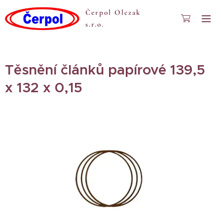
Čerpol Olczak
s.r.o.
Těsnění článků papírové 139,5
x 132 x 0,15