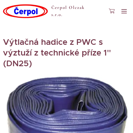
Čerpol Olczak
s.r.o.
Výtlačná hadice z PWC s
výztuží z technické příze 1"
(DN25)