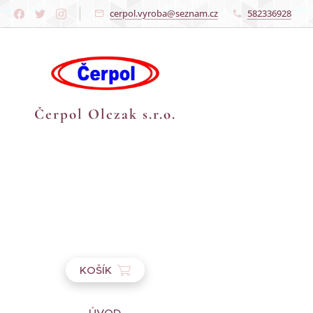
cerpol.vyroba@seznam.cz
582336928
Čerpol Olczak s.r.o.
KOŠÍK
ÚVOD