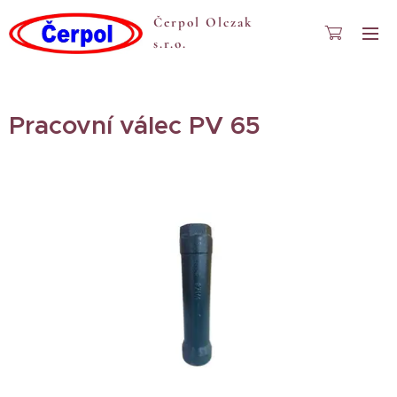
Čerpol Olczak
s.r.o.
Pracovní válec PV 65