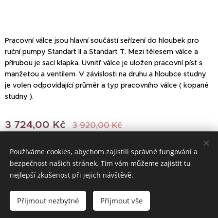
Pracovní válce jsou hlavní součástí seřízení do hloubek pro
ruční pumpy Standart II a Standart T. Mezi tělesem válce a
přírubou je sací klapka. Uvnitř válce je uložen pracovní píst s
manžetou a ventilem. V závislosti na druhu a hloubce studny
je volen odpovídající průměr a typ pracovního válce ( kopané
studny ).
3 724,00
Kč
3 920,00
Kč
Používáme cookies, abychom zajistili správné fungování a
bezpečnost našich stránek. Tím vám můžeme zajistit tu
© 2022 Všechna práva vyhrazena
nejlepší zkušenost při jejich návštěvě.
Vytvořeno službou
Webnode
Cookies
Přijmout nezbytné
Přijmout vše