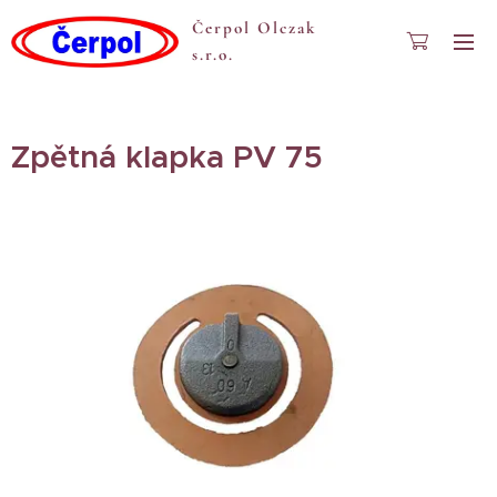
Čerpol Olczak
s.r.o.
Zpětná klapka PV 75