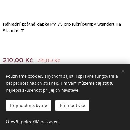
Náhradní zpětná klapka PV 75 pro ruční pumpy Standart II a
Standart T
210,00
Kč
221,00
Kč
Používáme cookies, abychom zajistili správné fungování a
bezpečnost našich stránek. Tím vám můžeme zajistit tu
© 2022 Všechna práva vyhrazena
nejlepší zkušenost při jejich návštěvě.
Vytvořeno službou
Webnode
Cookies
Přijmout nezbytné
Přijmout vše
Do košíku
Otevřít pokročilá nastavení