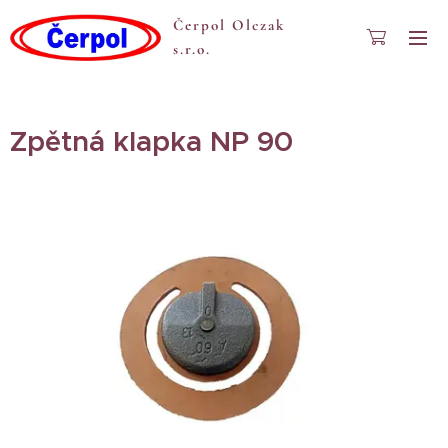
Čerpol Olczak
s.r.o.
Zpětná klapka NP 90