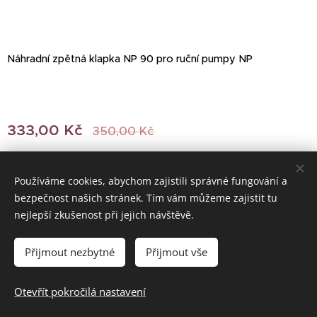
Náhradní zpětná klapka NP 90 pro ruční pumpy NP
333,00
Kč
350,00
Kč
Používáme cookies, abychom zajistili správné fungování a
bezpečnost našich stránek. Tím vám můžeme zajistit tu
© 2022 Všechna práva vyhrazena
nejlepší zkušenost při jejich návštěvě.
Vytvořeno službou
Webnode
Cookies
Přijmout nezbytné
Přijmout vše
Do košíku
Otevřít pokročilá nastavení