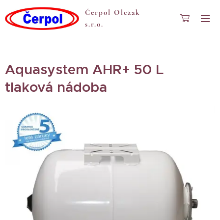
Čerpol Olczak
s.r.o.
Aquasystem AHR+ 50 L
tlaková nádoba