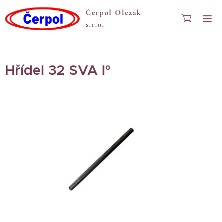
Čerpol Olczak
s.r.o.
Hřídel 32 SVA I°