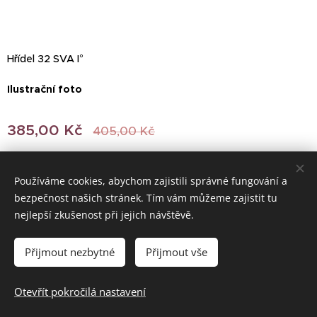
Hřídel 32 SVA I°
Ilustrační foto
385,00
Kč
405,00
Kč
Používáme cookies, abychom zajistili správné fungování a
bezpečnost našich stránek. Tím vám můžeme zajistit tu
© 2022 Všechna práva vyhrazena
nejlepší zkušenost při jejich návštěvě.
Vytvořeno službou
Webnode
Cookies
Přijmout nezbytné
Přijmout vše
Do košíku
Otevřít pokročilá nastavení