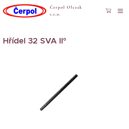
Čerpol Olczak
s.r.o.
Hřídel 32 SVA II°