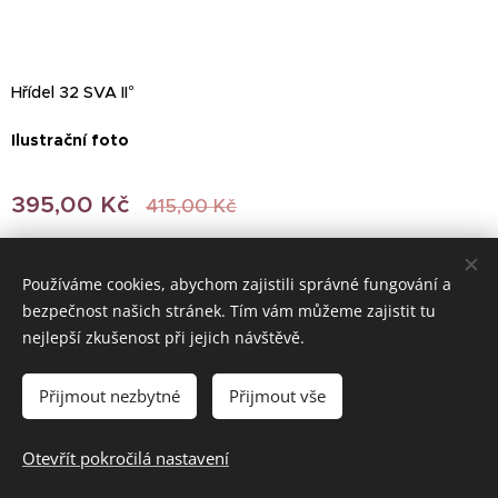
Hřídel 32 SVA II°
Ilustrační foto
395,00
Kč
415,00
Kč
Používáme cookies, abychom zajistili správné fungování a
bezpečnost našich stránek. Tím vám můžeme zajistit tu
© 2022 Všechna práva vyhrazena
nejlepší zkušenost při jejich návštěvě.
Vytvořeno službou
Webnode
Cookies
Přijmout nezbytné
Přijmout vše
Do košíku
Otevřít pokročilá nastavení