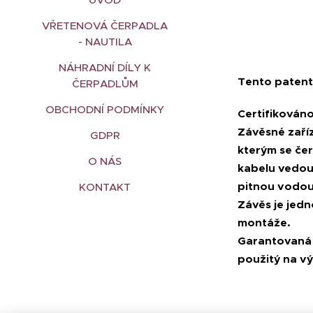
VŘETENOVÁ ČERPADLA
- NAUTILA
NÁHRADNÍ DÍLY K
Tento patent
ČERPADLŮM
OBCHODNÍ PODMÍNKY
Certifikován
Závěsné zaříz
GDPR
kterým se čer
O NÁS
kabelu vedou
pitnou vodou
KONTAKT
Závěs je jed
montáže.
Garantovaná 
použitý na vý