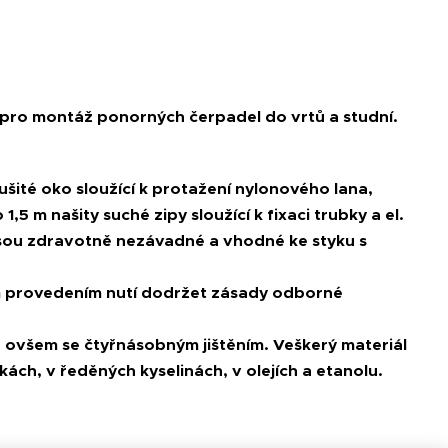
 pro montáž ponorných čerpadel do vrtů a studní.
ušité oko sloužící k protažení nylonového lana,
 m našity suché zipy sloužící k fixaci trubky a el.
sou zdravotně nezávadné a vhodné ke styku s
ým provedením nutí dodržet zásady odborné
ovšem se čtyřnásobným jištěním. Veškerý materiál
ách, v ředěných kyselinách, v olejích a etanolu.