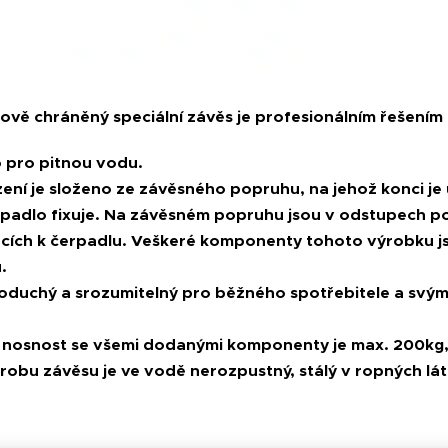
ově chráněný speciální závěs je profesionálním řešením
o pro pitnou vodu.
ení je složeno ze závěsného popruhu, na jehož konci je 
padlo fixuje. Na závěsném popruhu jsou v odstupech po 1,5
cích k čerpadlu. Veškeré komponenty tohoto výrobku j
.
noduchý a srozumitelný pro běžného spotřebitele a sv
nosnost se všemi dodanými komponenty je max. 200kg, 
robu závěsu je ve vodě nerozpustný, stálý v ropných látk