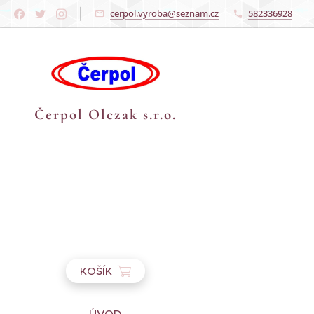
cerpol.vyroba@seznam.cz
582336928
Čerpol Olczak s.r.o.
KOŠÍK
ÚVOD