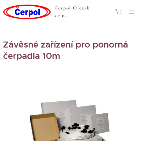
Čerpol Olczak
s.r.o.
Závěsné zařízení pro ponorná
čerpadla 10m