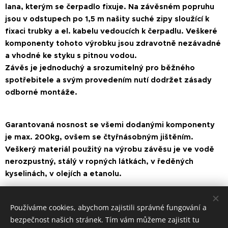
lana, kterým se čerpadlo fixuje. Na závěsném popruhu
jsou v odstupech po 1,5 m našity suché zipy sloužící k
fixaci trubky a el. kabelu vedoucích k čerpadlu. Veškeré
komponenty tohoto výrobku jsou zdravotně nezávadné
a vhodné ke styku s pitnou vodou.
Závěs je jednoduchý a srozumitelný pro běžného
spotřebitele a svým provedením nutí dodržet zásady
odborné montáže.
Garantovaná nosnost se všemi dodanými komponenty
je max. 200kg, ovšem se čtyřnásobným jištěním.
Veškerý materiál použitý na výrobu závěsu je ve vodě
nerozpustný, stálý v ropných látkách, v ředěných
kyselinách, v olejích a etanolu.
Používáme cookies, abychom zajistili správné fungování a
bezpečnost našich stránek. Tím vám můžeme zajistit tu