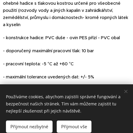
ohebné hadice s tlakovou kostrou určené pro všeobecné
použití (rozvody vody a jiných kapalin v zahrádkářství,
zemědělství, průmyslu i domácnostech- kromě ropných látek
a kyselin
- konstrukce hadice: PVC duše - ovin PES přízí - PVC obal
- doporučený maximální pracovní tlak: 10 bar
- pracovní teplota: -5 °C až +60 °C
- maximální tolerance uvedených dat: +/- 5%
Používáme cookies, abychom zajistili správné fungování a
bezpečnost našich stránek. Tím vám můžeme zajistit tu
© 2022 Všechna práva vyhrazena
nejlepší zkušenost při jejich návštěvě.
Vytvořeno službou
Webnode
Cookies
Přijmout nezbytné
Přijmout vše