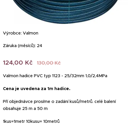
Výrobce: Valmon
Záruka (měsíců): 24
124,00
Kč
130,00
Kč
Valmon hadice PVC typ 1123 - 25/32mm 1,0/2,4MPa
Cena je uvedena za 1m hadice.
Pří objednávce prosíme o zadání kusů/metrů. celé balení
obsahuje 25 m a 50 m
1kus=1metr 10kusu= 10metrů