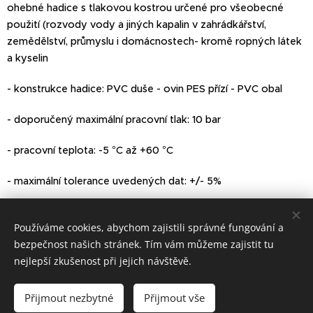
ohebné hadice s tlakovou kostrou určené pro všeobecné
použití (rozvody vody a jiných kapalin v zahrádkářství,
zemědělství, průmyslu i domácnostech- kromě ropných látek
a kyselin
- konstrukce hadice: PVC duše - ovin PES přízí - PVC obal
- doporučený maximální pracovní tlak: 10 bar
- pracovní teplota: -5 °C až +60 °C
- maximální tolerance uvedených dat: +/- 5%
Používáme cookies, abychom zajistili správné fungování a
bezpečnost našich stránek. Tím vám můžeme zajistit tu
© 2022 Všechna práva vyhrazena
nejlepší zkušenost při jejich návštěvě.
Vytvořeno službou
Webnode
Cookies
Přijmout nezbytné
Přijmout vše