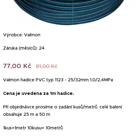
Výrobce: Valmon
Záruka (měsíců): 24
77,00
Kč
81,00
Kč
Valmon hadice PVC typ 1123 - 25/32mm 1,0/2,4MPa
Cena je uvedena za 1m hadice.
Pří objednávce prosíme o zadání kusů/metrů. celé balení
obsahuje 25 m a 50 m
1kus=1metr 10kusu= 10metrů