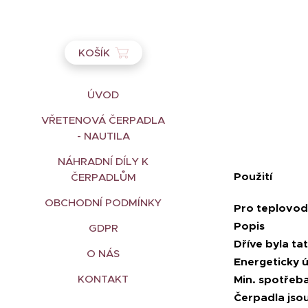
KOŠÍK
ÚVOD
VŘETENOVÁ ČERPADLA
- NAUTILA
NÁHRADNÍ DÍLY K
Použití
ČERPADLŮM
OBCHODNÍ PODMÍNKY
Pro teplovodn
Popis
GDPR
Dříve byla t
O NÁS
Energeticky ú
KONTAKT
Min. spotřeba
Čerpadla jsou