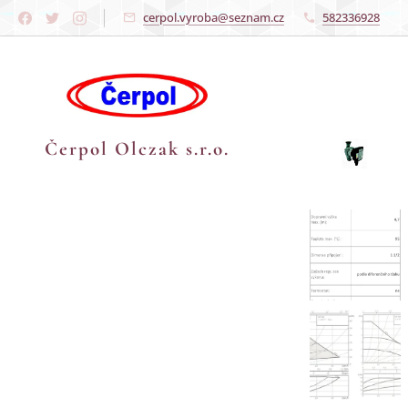
cerpol.vyroba@seznam.cz
582336928
Čerpol Olczak s.r.o.