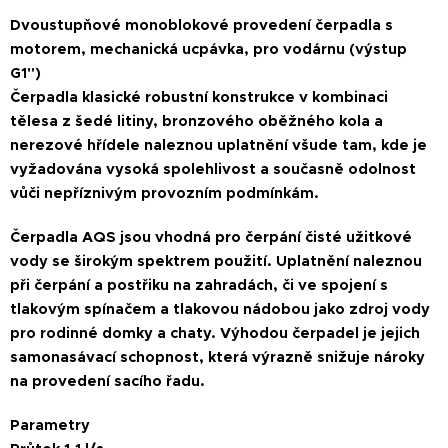
Dvoustupňové monoblokové provedení čerpadla s
motorem, mechanická ucpávka, pro vodárnu (výstup
G1")
Čerpadla klasické robustní konstrukce v kombinaci
tělesa z šedé litiny, bronzového oběžného kola a
nerezové hřídele naleznou uplatnění všude tam, kde je
vyžadována vysoká spolehlivost a současně odolnost
vůči nepříznivým provozním podmínkám.
Čerpadla AQS jsou vhodná pro čerpání čisté užitkové
vody se širokým spektrem použití. Uplatnění naleznou
při čerpání a postřiku na zahradách, či ve spojení s
tlakovým spínačem a tlakovou nádobou jako zdroj vody
pro rodinné domky a chaty. Výhodou čerpadel je jejich
samonasávací schopnost, která výrazně snižuje nároky
na provedení sacího řadu.
Parametry