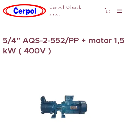
Čerpol Olczak
s.r.o.
5/4" AQS-2-552/PP + motor 1,5
kW ( 400V )