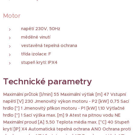
Motor
napětí 230V, 50Hz
měděné vinutí
vestavěná tepelná ochrana
třída izolace: F
stupeň krytí: IPX4
Technické parametry
Maximální průtok [l/min] 55 Maximální výtlak [m] 47 Vstupní
napětí [V] 230 Jmenovitý výkon motoru - P2 [kW] 0,75 Sací
hrdlo ["] 1 Jmenovitý příkon motoru - P1 [kW] 1,10 Výtlačné
hrdlo ["] 1 Sací výška max. [m] 9 Atest na pitnou vodu NE
Maximální proud [A] 5,50 Teplota média max. [°C] 40 Stupeň
krytí [IP] X4 Automatická tepelná ochrana ANO Ochrana proti