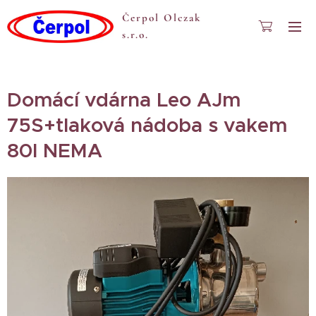
Čerpol Olczak
s.r.o.
Domácí vdárna Leo AJm
75S+tlaková nádoba s vakem
80l NEMA