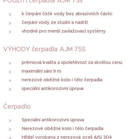
POUŽITÍ čerpadla AJM 75S
k čerpání čisté vody bez abrazivních částic
čerpání vody ze studní a nádrží
vhodné pro menší zavlažovací systémy
VÝHODY čerpadla AJM 75S
prémiová kvalita a spolehlivost za skvělou cenu
maximální sání 9 m
nerezové oběžné kolo i tělo čerpadla
speciální antikorozivní úprava
Čerpadlo
Speciální antikorozivní úprava
Nerezové oběžné kolo i tělo čerpadla
Hřídel vyrobena z nerezové oceli AISI 304