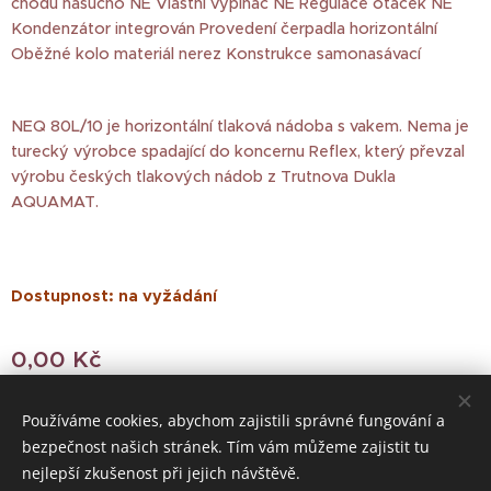
chodu nasucho NE Vlastní vypínač NE Regulace otáček NE
Kondenzátor integrován Provedení čerpadla horizontální
Oběžné kolo materiál nerez Konstrukce samonasávací
NEQ 80L/10 je horizontální tlaková nádoba s vakem. Nema je
turecký výrobce spadající do koncernu Reflex, který převzal
výrobu českých tlakových nádob z Trutnova Dukla
AQUAMAT.
Dostupnost: na vyžádání
0,00
Kč
Používáme cookies, abychom zajistili správné fungování a
bezpečnost našich stránek. Tím vám můžeme zajistit tu
© 2022 Všechna práva vyhrazena
nejlepší zkušenost při jejich návštěvě.