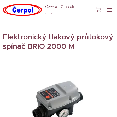
Čerpol Olczak
s.r.o.
Elektronický tlakový průtokový
spínač BRIO 2000 M