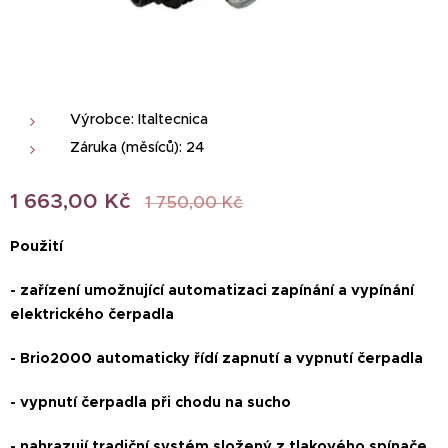
Výrobce: Italtecnica
Záruka (měsíců): 24
1 663,00
Kč
1 750,00
Kč
Použití
- zařízení umožnující automatizaci zapínání a vypínání
elektrického čerpadla
- Brio2000 automaticky řídí zapnutí a vypnutí čerpadla
- vypnutí čerpadla při chodu na sucho
- nahrazují tradiční systém složený z tlakového spínače