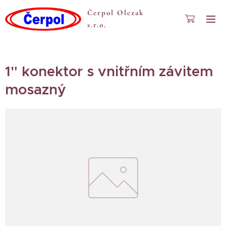
Čerpol Olczak
s.r.o.
1" konektor s vnitřním závitem
mosazný