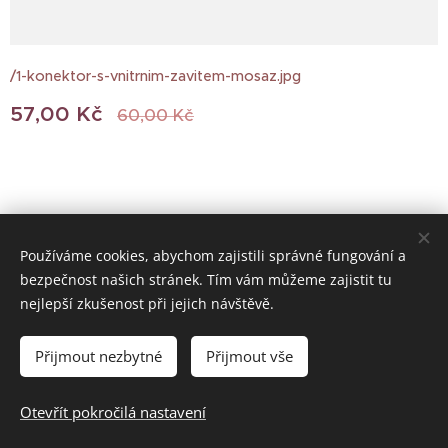
/1-konektor-s-vnitrnim-zavitem-mosaz.jpg
57,00
Kč
60,00
Kč
Používáme cookies, abychom zajistili správné fungování a
bezpečnost našich stránek. Tím vám můžeme zajistit tu
© 2022 Všechna práva vyhrazena
nejlepší zkušenost při jejich návštěvě.
Vytvořeno službou
Webnode
Cookies
Přijmout nezbytné
Přijmout vše
Do košíku
Otevřít pokročilá nastavení